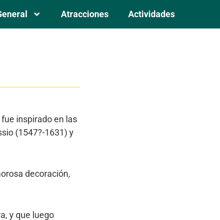
General
Atracciones
Actividades
 fue inspirado en las
ssio (1547?-1631) y
morosa decoración,
ra, y que luego