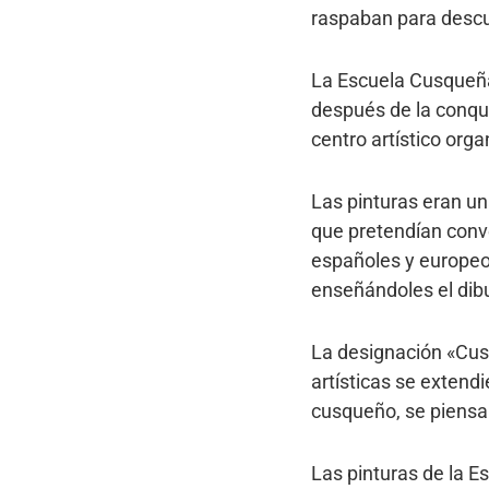
raspaban para descub
La Escuela Cusqueña 
después de la conqu
centro artístico org
Las pinturas eran una
que pretendían conver
españoles y europeos
enseñándoles el dibuj
La designación «Cusq
artísticas se extendi
cusqueño, se piensa 
Las pinturas de la E