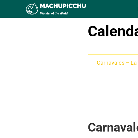
Calenda
Tabla de contenid
Carnavales – La f
Fiesta de la Virg
Aniversario de A
Santa Rosa de L
Fiesta de la Virg
Carnavale