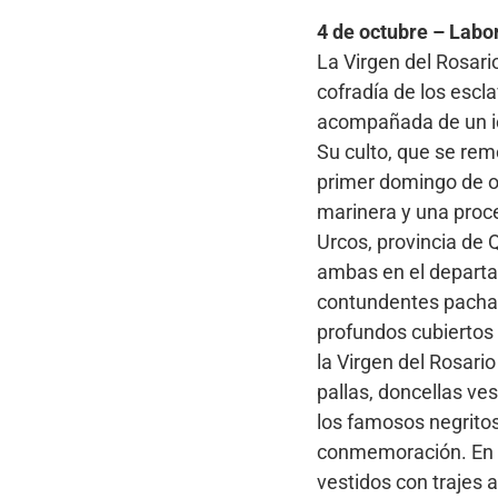
4 de octubre – Labo
La Virgen del Rosari
cofradía de los escl
acompañada de un ico
Su culto, que se rem
primer domingo de oc
marinera y una proce
Urcos, provincia de
ambas en el departam
contundentes pacham
profundos cubiertos 
la Virgen del Rosari
pallas, doncellas ve
los famosos negrito
conmemoración. En e
vestidos con trajes a