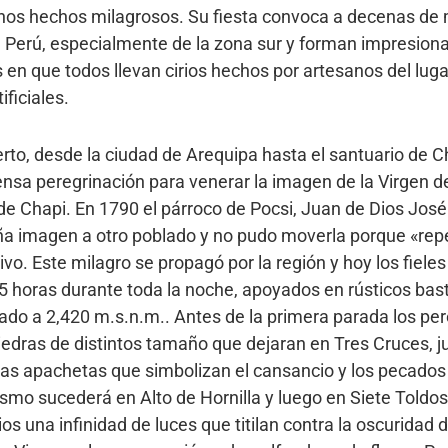
hos hechos milagrosos. Su fiesta convoca a decenas de 
l Perú, especialmente de la zona sur y forman impresion
en que todos llevan cirios hechos por artesanos del luga
ificiales.
rto, desde la ciudad de Arequipa hasta el santuario de Ch
sa peregrinación para venerar la imagen de la Virgen de 
e Chapi. En 1790 el párroco de Pocsi, Juan de Dios José
eña imagen a otro poblado y no pudo moverla porque «re
ivo. Este milagro se propagó por la región y hoy los fiele
horas durante toda la noche, apoyados en rústicos basto
uado a 2,420 m.s.n.m.. Antes de la primera parada los pe
edras de distintos tamaño que dejaran en Tres Cruces, j
as apachetas que simbolizan el cansancio y los pecados
smo sucederá en Alto de Hornilla y luego en Siete Toldos,
os una infinidad de luces que titilan contra la oscuridad d