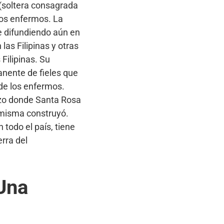
 (soltera consagrada
 los enfermos. La
e difundiendo aún en
las Filipinas y otras
Filipinas. Su
anente de fieles que
de los enfermos.
ozo donde Santa Rosa
la misma construyó.
 todo el país, tiene
rra del
 Una