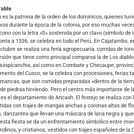
rable
o es la patrona de la orden de los dominicos, quienes tuvi
avos durante la época de la colonia, por eso muchas vec
no con la letra «S» sostenida por un clavo (símbolo de l
onta a 1536, se celebra en todo el Perú. En Cajatambo, en 
tubre se realiza una feria agropecuaria, corridas de tor
sión que tiene como principal comparsa la de Los diablos.
 Quispicanchis, así como en Combate y Checaupe, provinc
ento del Cusco, se la celebra con procesiones, ferias ta
ancas, que son comidas preparadas «dentro de la tierr
de piedras hirviendo. Pero el centro más importante de l
o es el departamento de Ancash. El festejo se realiza con 
stidas con trajes de mangas anchas y coronas altas de flo
s, danzantes que llevan una máscara de lana negra y que
sta fiesta se da un enfrentamiento simbólico entre mor
ndinos, y cristianos, vestidos con trajes españoles de la 