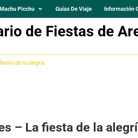
Machu Picchu
Guías De Viaje
Información 
rio de Fiestas de Ar
os
iesta de la alegría
en de Chapi
requipa y Fiesta de Nuestra Señora de la Asunción
ima
en del Rosario – Una batalla entre moros y cristianos
s – La fiesta de la alegr