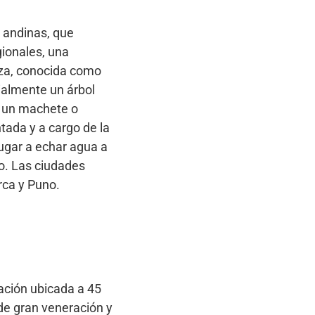
 andinas, que
gionales, una
unza, conocida como
ialmente un árbol
e un machete o
tada y a cargo de la
jugar a echar agua a
do. Las ciudades
rca y Puno.
lación ubicada a 45
 de gran veneración y