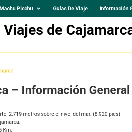
Machu Picchu
Guías De Viaje
Información 
 Viajes de Cajamarc
os
ormación General
amarca
a – Información General
te, 2,719 metros sobre el nivel del mar. (8,920 pies)
ajamarca:
5 Km.