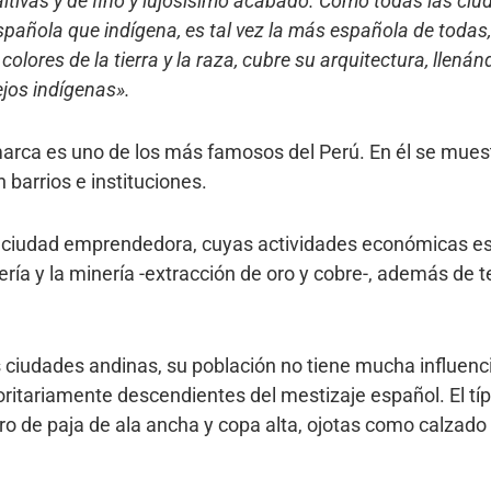
altivas y de fino y lujosísimo acabado. Como todas las ci
spañola que indígena, es tal vez la más española de todas,
olores de la tierra y la raza, cubre su arquitectura, llená
lejos indígenas».
marca es uno de los más famosos del Perú. En él se mue
n barrios e instituciones.
ciudad emprendedora, cuyas actividades económicas es
dería y la minería -extracción de oro y cobre-, además de
s ciudades andinas, su población no tiene mucha influenci
ritariamente descendientes del mestizaje español. El tí
o de paja de ala ancha y copa alta, ojotas como calzado y