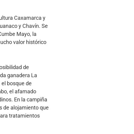
cultura Caxamarca y
huanaco y Chavín. Se
 Cumbe Mayo, la
cho valor histórico
osibilidad de
enda ganadera La
 el bosque de
ambo, el afamado
dinos. En la campiña
os de alojamiento que
 para tratamientos