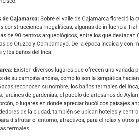
ncisco.
s de Cajamarca:
Sobre el valle de Cajamarca floreció la 
s construcciones megalíticas, algunas de influencia Tia
más de 90 centros arqueológicos, entre los que destacan
las de Otuzco y Combamayo. De la época incaica y con mu
 y los baños del Inca.
arca:
Existen diversos lugares que ofrecen una variada p
tos de su campiña andina, como lo son la simpática haci
vacas reconocen su nombre, los baños termales del Inca,
s, jardines de gardenias, el pueblo de artesanos de Ayl
orcón, o lugares en donde apreciar bucólicos paisajes an
dedores de la ciudad, también se ubican hoteles y centr
a disfrutar el entorno, atractivos, para el relax y otros
as termales.