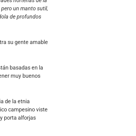
udades norteñas de la
 pero un manto sutil,
ndola de profundos
stra su gente amable
tán basadas en la
 tener muy buenos
a de la etnia
pico campesino viste
 porta alforjas