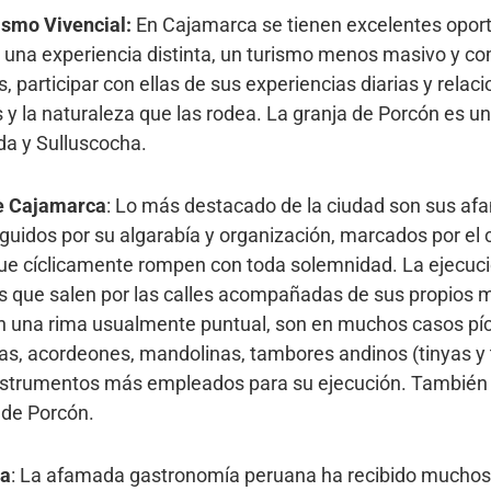
ismo Vivencial:
En Cajamarca se tienen excelentes opor
 una experiencia distinta, un turismo menos masivo y c
 participar con ellas de sus experiencias diarias y rela
s y la naturaleza que las rodea. La granja de Porcón es u
a y Sulluscocha.
de Cajamarca
: Lo más destacado de la ciudad son sus a
guidos por su algarabía y organización, marcados por el c
ue cíclicamente rompen con toda solemnidad. La ejecuci
s que salen por las calles acompañadas de sus propios m
n una rima usualmente puntual, son en muchos casos píca
as, acordeones, mandolinas, tambores andinos (tinyas y 
nstrumentos más empleados para su ejecución. También 
 de Porcón.
ca
: La afamada gastronomía peruana ha recibido muchos 