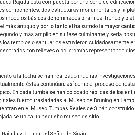
Huaca Rajada está compuesta por una serie de edificaci
es componentes: dos estructuras monumentales y la plat
os modelos básicos denominados piramidal trunco y plat
el más antiguo y por lo tanto el ha sufrido la mayor canti
egundo y más amplio en su fase culminante y sería poste
s los templos o santuarios estuvieron cuidadosamente en
 y decorados con relieves o policromías representando dio
ento a la fecha se han realizado muchas investigacion
tualmente éstas continúan, así como el proceso de resta
ico. En cada tumba se han colocado réplicas de los entie
ginales fueron trasladadas al Museo de Bruning en Lam
entran en el Museo Tumbas Reales de Sipán construido
ajada se ubica un pequeño museo de sitio.
 Rajada y Tumba del Señor de Sipán