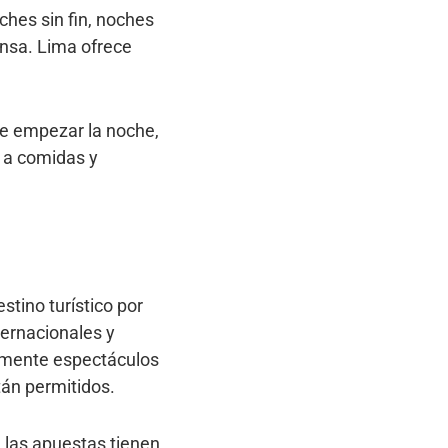
ches sin fin, noches
ensa. Lima ofrece
de empezar la noche,
l a comidas y
tino turístico por
ernacionales y
almente espectáculos
tán permitidos.
 las apuestas tienen