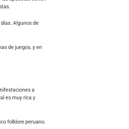
stas.
 días. Algunos de
as de juegos, y en
nifestaciones a
ral es muy rica y
co folklore peruano.