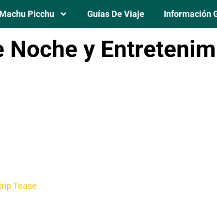
Machu Picchu
Guías De Viaje
Información 
 Noche y Entretenim
os
 de Juegos
clóricos
bs
ráficas
trip Tease