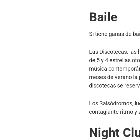
Baile
Si tiene ganas de ba
Las Discotecas, las 
de 5 y 4 estrellas o
música contemporáne
meses de verano la j
discotecas se reser
Los Salsódromos, lug
contagiante ritmo y 
Night Cl