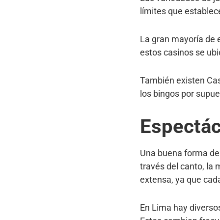
límites que estable
La gran mayoría de e
estos casinos se ubic
También existen Cas
los bingos por supue
Espectác
Una buena forma de 
través del canto, la 
extensa, ya que cada
En Lima hay diversos