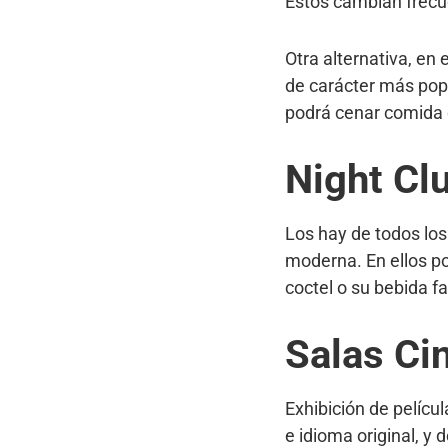
Estos cambian frec
Otra alternativa, en e
de carácter más popu
podrá cenar comida c
Night Cl
Los hay de todos los
moderna. En ellos po
coctel o su bebida 
Salas Ci
Exhibición de pelícu
e idioma original, y 