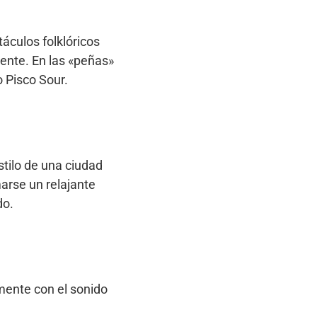
áculos folklóricos
tente. En las «peñas»
 Pisco Sour.
stilo de una ciudad
arse un relajante
do.
mente con el sonido