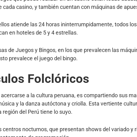
ce cada casino, y también cuentan con máquinas de apue
llos atiende las 24 horas ininterrumpidamente, todos los
an en hoteles de 5 y 4 estrellas.
as de Juegos y Bingos, en los que prevalecen las máquin
sto prevalece el juego del bingo.
ulos Folclóricos
acercarse a la cultura peruana, es compartiendo sus ma
música y la danza autóctona y criolla. Esta vertiente cultu
 región del Perú tiene lo suyo.
 centros nocturnos, que presentan shows del variado y ri