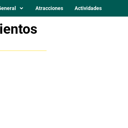
General
Atracciones
Actividades
ientos